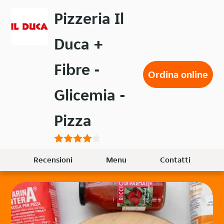
Passa
Pizzeria Il
al
contenuto
Duca +
principale
Fibre -
Ordina online
Glicemia -
Pizza
Recensioni
Menu
Contatti